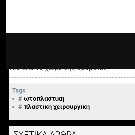
Facebook:
www.facebook.com/vascularp
Instagram:
www.instagram.com/vp_anap
TikTok:
www.tiktok.com/@vp_anaplasis
Επειδή η γυναίκα φροντίζει την εμφάνι
στη σελίδα του
NewWoman.gr
και ενη
νέο από το χώρο της ομορφιάς!
Tags
#
ωτοπλαστικη
#
πλαστικη χειρουργικη
ΣΧΕΤΙΚΑ ΑΡΘΡΑ