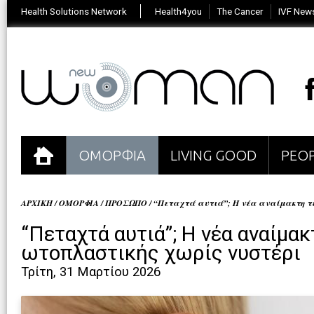
Health Solutions Network
Health4you
The Cancer
IVF New
ΟΜΟΡΦΙΑ
LIVING GOOD
PEOP
ΑΡΧΙΚΗ
/
ΟΜΟΡΦΙΑ
/
ΠΡΟΣΩΠΟ
/
“Πεταχτά αυτιά”; Η νέα αναίμακτη τε
“Πεταχτά αυτιά”; Η νέα αναίμακ
ωτοπλαστικής χωρίς νυστέρι
Τρίτη, 31 Μαρτίου 2026