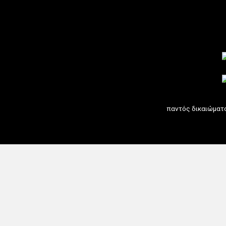
Γιατί ψήνουμε τα περισσότερα
φαγητά στους 180ο;
Δείτε όλες μας τις συμβουλές...
παντός δικαιώματ