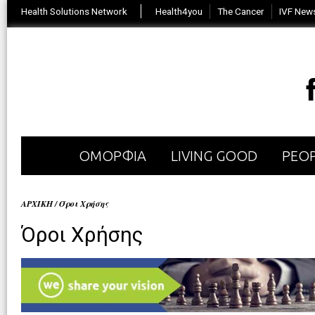
Health Solutions Network
Health4you
The Cancer
IVF New
ΟΜΟΡΦΙΑ
LIVING GOOD
PEOP
ΑΡΧΙΚΗ
/
Όροι Χρήσης
Όροι Χρήσης