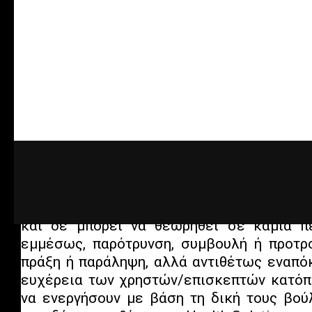
σε αντίθεση με τη νομοθεσία και τους παρό
Ανωτέρα βία: Η Ηealth Solutions δεν φέρν
αφορά τυχόν παραβίαση των παρόντων όρ
σε περιπτώσεις, οποιουδήποτε τυχαίου γε
ανωτέρας βίας, όπως ενδεικτικά, πόλεμο
δολιοφθοράς, εκρήξεις, πυρκαγιές, ε
απεργίες, πράξεις Ελληνικών ή Κοινοτι
κρατικών τηλεπικοινωνιακών οργανισμώ
κ.λπ. Κανένα μέρος του παρεχομένου 
χρήστες/επισκέπτες του διαδικτυακού μας
και δε μπορεί να θεωρηθεί σε καμία π
εμμέσως, παρότρυνση, συμβουλή ή προτρ
πράξη ή παράληψη, αλλά αντιθέτως εναπόκ
ευχέρεια των χρηστών/επισκεπτών κατόπι
να ενεργήσουν με βάση τη δική τους βού