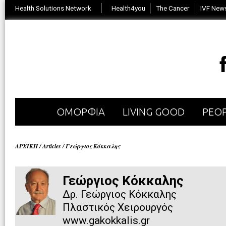
Health Solutions Network
Health4you
The Cancer
IVF New
ΟΜΟΡΦΙΑ
LIVING GOOD
PEOP
ΑΡΧΙΚΗ
/
Articles
/
Γεώργιος Κόκκαλης
Γεώργιος Κόκκαλης
Δρ. Γεώργιος Κόκκαλης
Πλαστικός Χειρουργός
www.gakokkalis.gr