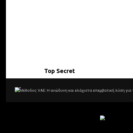
Διαβάστε όλες τις συνεντέυξεις...
Αποθηκεύ
χαλιά μας
Δείτε όλες 
Top Secret
Επικοινω
Μέθοδος VAE: Η ανώδυνη και ελάχιστα ε
μαστού