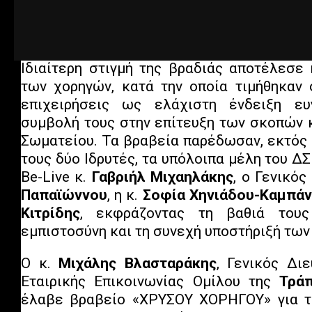
τη δύναμη της πίστης, της συνεργασίας
αλληλεγγύης.
Ιδιαίτερη στιγμή της βραδιάς αποτέλεσε
των χορηγών, κατά την οποία τιμήθηκαν ο
επιχειρήσεις ως ελάχιστη ένδειξη ευ
συμβολή τους στην επίτευξη των σκοπών 
Σωματείου. Τα βραβεία παρέδωσαν, εκτός 
τους δύο Ιδρυτές, τα υπόλοιπα μέλη του ΔΣ
Be-Live κ.
Γαβριήλ Μιχαηλάκης
, ο Γενικό
Παπαϊώννου
, η κ.
Σοφία Χηνιάδου-Καμπά
Κιτρίδης
, εκφράζοντας τη βαθιά τους
εμπιστοσύνη και τη συνεχή υποστήριξή των
Ο κ.
Μιχάλης Βλασταράκης
, Γενικός Δι
Εταιρικής Επικοινωνίας Ομίλου της
Τράπ
έλαβε βραβείο «ΧΡΥΣΟΥ ΧΟΡΗΓΟΥ» για τη