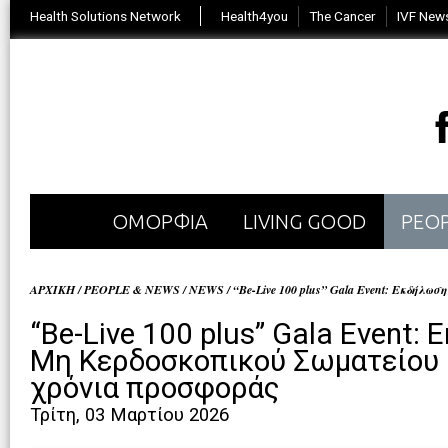
Health Solutions Network
Health4you
The Cancer
IVF New
ΟΜΟΡΦΙΑ
LIVING GOOD
PEOP
ΑΡΧΙΚΗ
/
PEOPLE & NEWS
/
NEWS
/
“Be-Live 100 plus” Gala Event: Εκδήλ
“Be-Live 100 plus” Gala Event:
Μη Κερδοσκοπικού Σωματείου B
χρόνια προσφοράς
Τρίτη, 03 Μαρτίου 2026