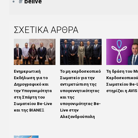
#
belive
ΣΧΕΤΙΚΑ ΑΡΘΡΑ
Ενημερωτική
Το μη κερδοσκοπικό
Τη δράση του Μ
Εκδήλωση για το
Σωματείο για την
Κερδοσκοπικο
Δημογραφικό και
αντιμετώπιση της
Σωματείου Be-L
την Υπογονιμότητα
υπογεννητικότητας
στηρίζει η AVIS
στη Σπάρτη του
και της
Σωματείου Be-Live
υπογονιμότητας Be-
και της ΒΙΑΝΕΞ
Live στην
Αλεξανδρούπολη