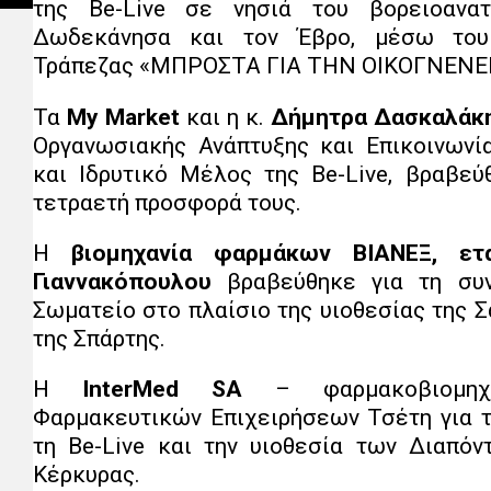
της Be-Live σε νησιά του βορειοανατ
Δωδεκάνησα και τον Έβρο, μέσω του
Τράπεζας «ΜΠΡΟΣΤΑ ΓΙΑ ΤΗΝ ΟΙΚΟΓΝΕΝΕΙ
Τα
My
Market
και η κ.
Δήμητρα Δασκαλάκη
Οργανωσιακής Ανάπτυξης και Επικοινων
και Ιδρυτικό Μέλος της Be-Live, βραβεύ
τετραετή προσφορά τους.
Η
βιομηχανία φαρμάκων ΒΙΑΝΕΞ, ετ
Γιαννακόπουλου
βραβεύθηκε για τη συν
Σωματείο στο πλαίσιο της υιοθεσίας της Σ
της Σπάρτης.
Η
InterMed
SA
– φαρμακοβιομηχ
Φαρμακευτικών Επιχειρήσεων Τσέτη για τ
τη Be-Live και την υιοθεσία των Διαπόν
Κέρκυρας.