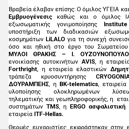
Βραβεία έλαβαν επίσης: Ο όμιλος ΥΓΕΙΑ κα
Εμβρυογένεσις
καθώς και ο όμιλος ΙΑ
εξωσωματικής γονιμοποίησης
Institute
υποστήριξη των διαδικασιών εξωσωμα
κοσμημάτων
LiLALO
για τη συνεχή συνεισ
όσο και ηθική στο έργο του Σωματείου 
ΜΥΛΟΙ ΘΡΑΚΗΣ – Ι. ΟΥΖΟΥΝΟΠΟΥΛΟ
ενοικίασης αυτοκινήτων
AVIS
, η εταιρεί
Forthright
, η εταιρεία ελαστικών
Δημητ
τράπεζα κρυοσυντήρησης
CRYOGONI
ΔΟΥΡΑΜΠΕΗΣ
, η
BK
-telematics
, εταιρεία
υλοποίησης ολοκληρωμένων λύσεω
τηλεματικής και γεωπληροφορικής, η ετα
συστημάτων
TMS
, η
ERGO ασφαλιστική
εταιρεία
ITF
-
Hellas
.
Θερμές ευχαριστίες εκφράστηκαν στην ε