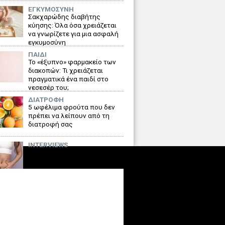
ΕΓΚΥΜΟΣΥΝΗ
Σακχαρώδης διαβήτης
κύησης: Όλα όσα χρειάζεται
να γνωρίζετε για μια ασφαλή
εγκυμοσύνη
ΠΑΙΔΙ
Το «έξυπνο» φαρμακείο των
διακοπών: Τι χρειάζεται
πραγματικά ένα παιδί στο
νεσεσέρ του;
ΔΙΑΤΡΟΦΗ
5 ωφέλιμα φρούτα που δεν
πρέπει να λείπουν από τη
διατροφή σας
INTERVIEWS
Κοιλιοπλαστική: Πώς
συνδυάζεται η αισθητική
ανανέωση με τη λειτουργική
αποκατάσταση
BLOGGERS
Εξέταση AMH: Η γνώση που
δίνει χρόνο στις γυναίκες και
ελπίδα στο δημογραφικό της
Ελλάδας