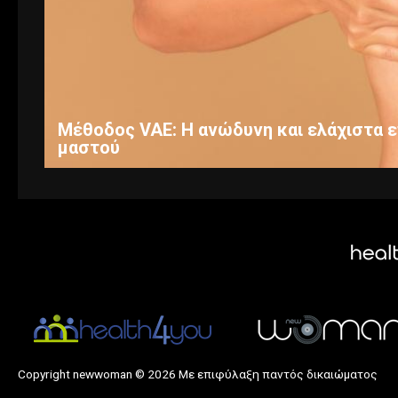
Μέθοδος VAE: Η ανώδυνη και ελάχιστα ε
μαστού
Copyright newwoman © 2026 Με επιφύλαξη παντός δικαιώματος