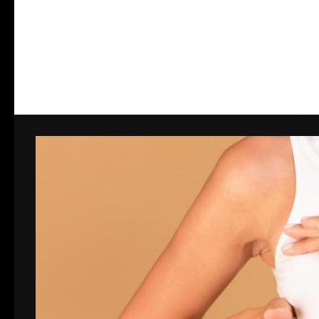
Υποφέρετε από αιμορροΐδες; Όχι πια…