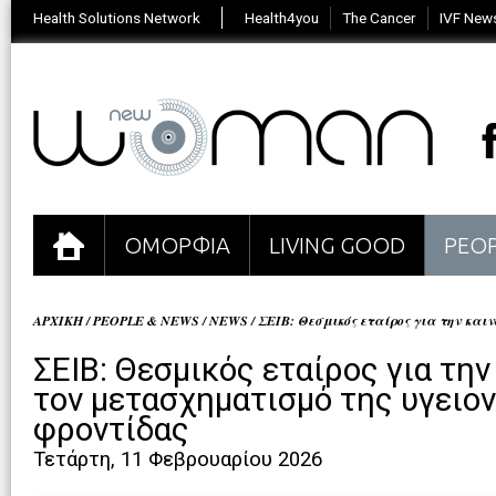
Health Solutions Network
Health4you
The Cancer
IVF New
ΟΜΟΡΦΙΑ
LIVING GOOD
PEOP
ΑΡΧΙΚΗ
/
PEOPLE & NEWS
/
NEWS
/
ΣΕΙΒ: Θεσμικός εταίρος για την και
ΣΕΙΒ: Θεσμικός εταίρος για την
τον μετασχηματισμό της υγειο
φροντίδας
Τετάρτη, 11 Φεβρουαρίου 2026