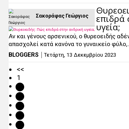
Θυρεοει
Σακοράφας Γεώργιος
επιδρά 
υγεία;
Αν και γένους αρσενικού, ο θυρεοειδής αδέ
απασχολεί κατά κανόνα το γυναικείο φύλο,
BLOGGERS
Τετάρτη, 13 Δεκεμβρίου 2023
<<
1
2
3
4
5
6