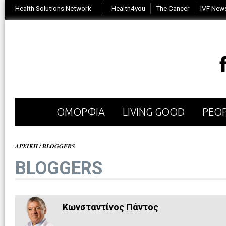
Health Solutions Network
Health4you
The Cancer
IVF New
ΟΜΟΡΦΙΑ
LIVING GOOD
PEOP
ΑΡΧΙΚΗ
/
BLOGGERS
BLOGGERS
Κωνσταντίνος Πάντος