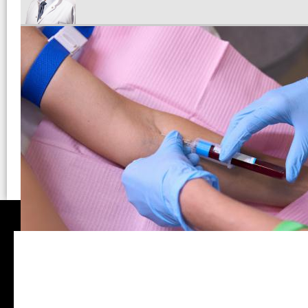
Εξέταση AMH: Η γνώση που δ