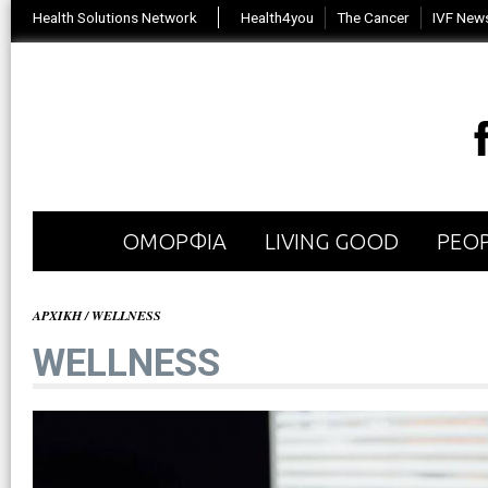
Health Solutions Network
Health4you
The Cancer
IVF New
ΟΜΟΡΦΙΑ
LIVING GOOD
PEOP
ΑΡΧΙΚΗ
/
WELLNESS
WELLNESS