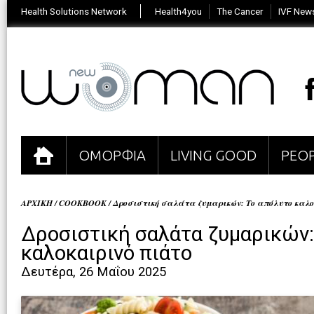
Health Solutions Network
Health4you
The Cancer
IVF New
ΟΜΟΡΦΙΑ
LIVING GOOD
PEOP
ΑΡΧΙΚΗ
/
COOKBOOK
/
Δροσιστική σαλάτα ζυμαρικών: Το απόλυτο καλο
Δροσιστική σαλάτα ζυμαρικών:
καλοκαιρινό πιάτο
Δευτέρα, 26 Μαΐου 2025