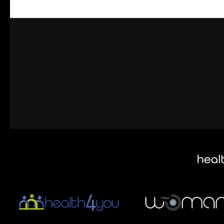
Ένα απλό 
γρηγορότε
Δείτε όλες 