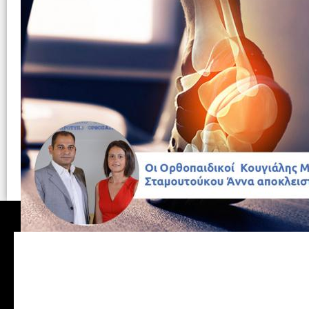
Μυστικά από το Athens Ortho
γερά οστά
Οι ορθοπεδικοί-χειρουργοί του Athens Orth