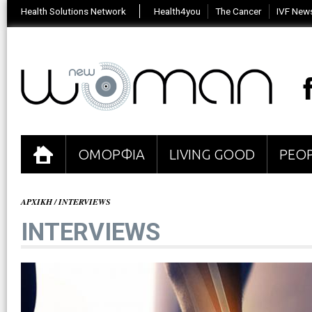
Health Solutions Network
Health4you
The Cancer
IVF New
ΟΜΟΡΦΙΑ
LIVING GOOD
PEOP
ΑΡΧΙΚΗ
/
INTERVIEWS
INTERVIEWS