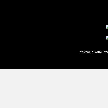
Οι φλούδες λεμονιού είναι
διατροφικός θησαυρός
Δείτε όλες μας τις συμβουλές...
παντός δικαιώματ