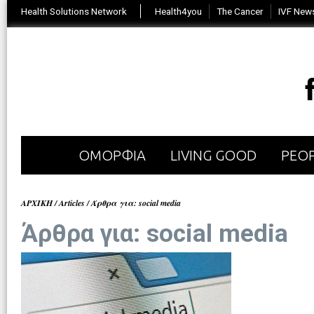
Health Solutions Network
Health4you
The Cancer
IVF New
ΟΜΟΡΦΙΑ
LIVING GOOD
PEOP
ΑΡΧΙΚΗ
/
Articles
/
Άρθρα για: social media
Άρθρα για: social media