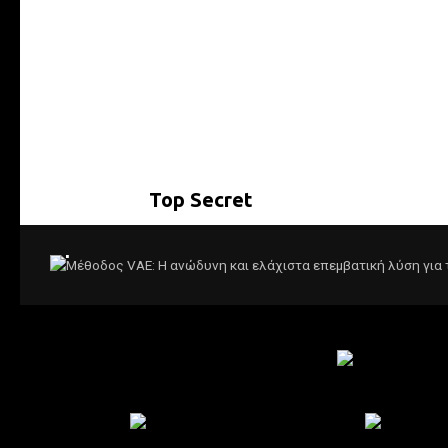
Ποια φυτά
θέλετε κα
καλή διάθ
Δείτε όλες 
Top Secret
Επικοινω
Μέθοδος VAE: Η ανώδυνη και ελάχιστα ε
μαστού