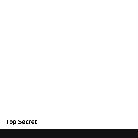
TIPS
Πανδημί
να με
Tips γι
Bachelo
οδηγός
Δείτε ό
Top Secret
Επικοιν
υνη και ελάχιστα επεμβατική λύση για τις παθή
Γι