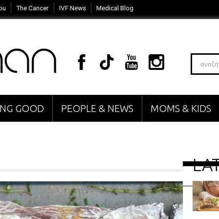
ou
The Cancer
IVF News
Medical Blog
VING GOOD
PEOPLE & NEWS
MOMS & KIDS
LA