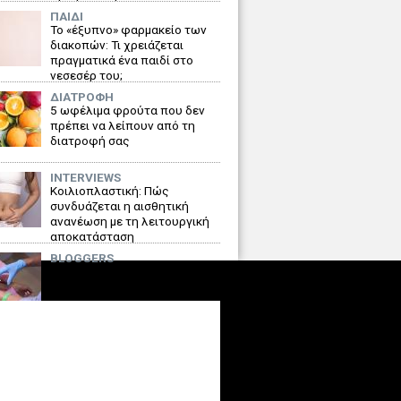
ΠΑΙΔΙ
Το «έξυπνο» φαρμακείο των
διακοπών: Τι χρειάζεται
πραγματικά ένα παιδί στο
νεσεσέρ του;
ΔΙΑΤΡΟΦΗ
5 ωφέλιμα φρούτα που δεν
πρέπει να λείπουν από τη
διατροφή σας
INTERVIEWS
Κοιλιοπλαστική: Πώς
συνδυάζεται η αισθητική
ανανέωση με τη λειτουργική
αποκατάσταση
BLOGGERS
Εξέταση AMH: Η γνώση που
δίνει χρόνο στις γυναίκες και
ελπίδα στο δημογραφικό της
Ελλάδας
INTERVIEWS
Φλεβική Ανεπάρκεια και
Κιρσοί: Πώς να απαλλαγείτε
οριστικά από το πρόβλημα